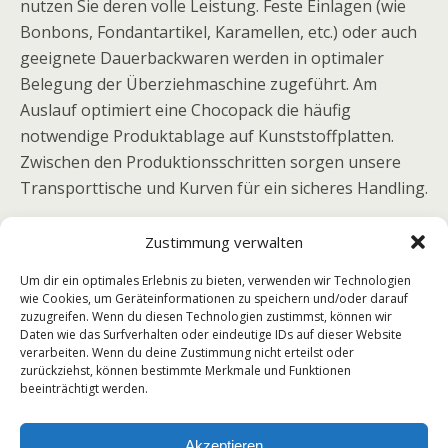
nutzen Sie deren volle Leistung. Feste Einlagen (wie
Bonbons, Fondantartikel, Karamellen, etc.) oder auch
geeignete Dauerbackwaren werden in optimaler
Belegung der Überziehmaschine zugeführt. Am
Auslauf optimiert eine Chocopack die häufig
notwendige Produktablage auf Kunststoffplatten.
Zwischen den Produktionsschritten sorgen unsere
Transporttische und Kurven für ein sicheres Handling.
Aufgabevorrichtung Typ Autoliner® ; Zur
Zustimmung verwalten
effektiven Beschickung einer Überziehanlage
Um dir ein optimales Erlebnis zu bieten, verwenden wir Technologien
Abnahmesystem Typ Chocopack™ ; Ablegen
wie Cookies, um Geräteinformationen zu speichern und/oder darauf
von Produkten auf Kunststoffplatten
zuzugreifen. Wenn du diesen Technologien zustimmst, können wir
Daten wie das Surfverhalten oder eindeutige IDs auf dieser Website
Kurventransporte Typ GTS ; Die Lösung bei
verarbeiten. Wenn du deine Zustimmung nicht erteilst oder
Richtungsänderungen des Produktlaufs
zurückziehst, können bestimmte Merkmale und Funktionen
beeinträchtigt werden.
Akzeptieren