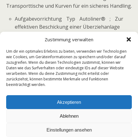
Transporttische und Kurven für ein sicheres Handling.
Aufgabevorrichtung Typ Autoliner® ; Zur
effektiven Beschickung einer Überziehanlage
Automatischer Kugelaufleger; Zur effektiven
Zustimmung verwalten
Beschickung einer Überziehanlage
Um dir ein optimales Erlebnis zu bieten, verwenden wir Technologien
Abnahmesystem Typ Chocopack™ ; Ablegen
wie Cookies, um Geräteinformationen zu speichern und/oder darauf
von Produkten auf Kunststoffplatten
zuzugreifen. Wenn du diesen Technologien zustimmst, können wir
Daten wie das Surfverhalten oder eindeutige IDs auf dieser Website
Kurventransporte Typ GTS ; Die Lösung bei
verarbeiten. Wenn du deine Zustimmung nicht erteilst oder
Richtungsänderungen des Produktlaufs
zurückziehst, können bestimmte Merkmale und Funktionen
beeinträchtigt werden.
Akzeptieren
Ablehnen
Zum Seitenanfang
Einstellungen ansehen
Mobil
Desktop